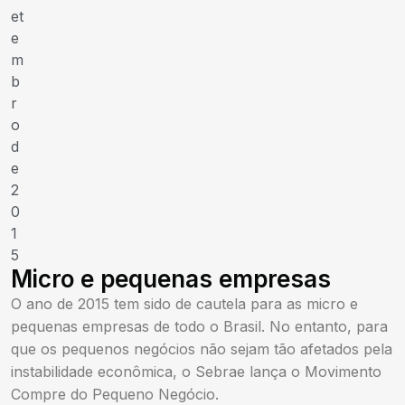
et
e
m
b
r
o
d
e
2
0
1
5
Micro e pequenas empresas
O ano de 2015 tem sido de cautela para as micro e
pequenas empresas de todo o Brasil. No entanto, para
que os pequenos negócios não sejam tão afetados pela
instabilidade econômica, o Sebrae lança o Movimento
Compre do Pequeno Negócio.