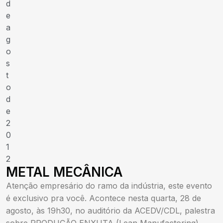
d
e
a
g
o
s
t
o
d
e
2
0
1
2
METAL MECÂNICA
Atenção empresário do ramo da indústria, este evento
é exclusivo pra você. Acontece nesta quarta, 28 de
agosto, às 19h30, no auditório da ACEDV/CDL, palestra
sobre PRODUÇÃO ENXUTA (Lean Manufactoring).