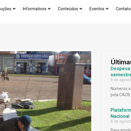
luções
Informativos
Conteúdos
Eventos
Contato
Última
Despesa p
semestr
6 de agost
Números sã
pela CACB
Platafor
Nacional
6 de agost
Para ampli