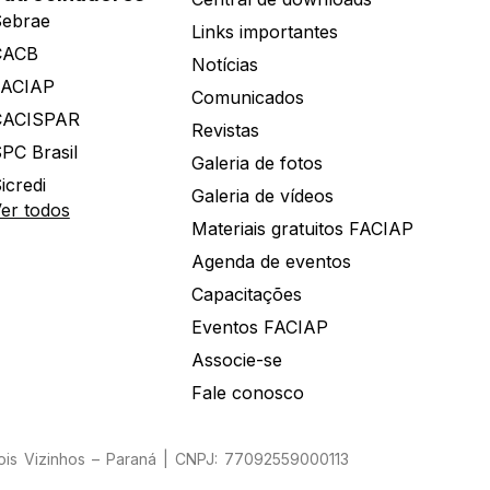
ebrae
Links importantes
CACB
Notícias
FACIAP
Comunicados
CACISPAR
Revistas
PC Brasil
Galeria de fotos
icredi
Galeria de vídeos
er todos
Materiais gratuitos FACIAP
Agenda de eventos
Capacitações
Eventos FACIAP
Associe-se
Fale conosco
Dois Vizinhos – Paraná | CNPJ: 77092559000113