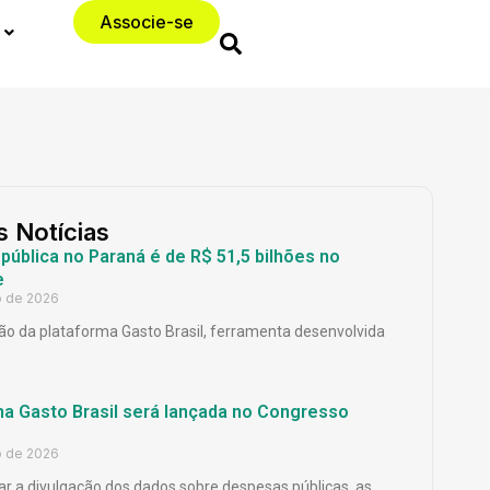
Associe-se
s Notícias
ública no Paraná é de R$ 51,5 bilhões no
e
o de 2026
o da plataforma Gasto Brasil, ferramenta desenvolvida
ma Gasto Brasil será lançada no Congresso
o de 2026
ar a divulgação dos dados sobre despesas públicas, as