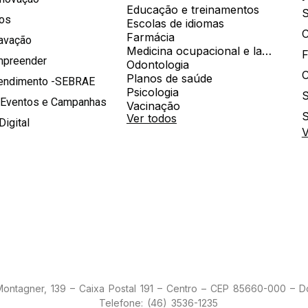
Educação e treinamentos
S
hos
Escolas de idiomas
Farmácia
ravação
Medicina ocupacional e laboratorial
mpreender
Odontologia
Planos de saúde
tendimento -SEBRAE
Psicologia
S
 Eventos e Campanhas
Vacinação
S
Ver todos
Digital
V
 Montagner, 139 – Caixa Postal 191 – Centro – CEP 85660-000 – 
Telefone: (46) 3536-1235