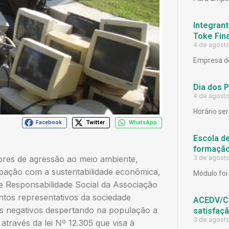
Integrant
Toke Fina
4 de agost
Empresa de
Dia dos 
4 de agost
Horário ser
Facebook
Twitter
WhatsApp
Escola d
formação
ores de agressão ao meio ambiente,
3 de agost
pação com a sustentabilidade econômica,
Módulo foi 
e Responsabilidade Social da Associação
tos representativos da sociedade
ACEDV/CD
os negativos despertando na população a
satisfaç
3 de agost
través da lei Nº 12.305 que visa à