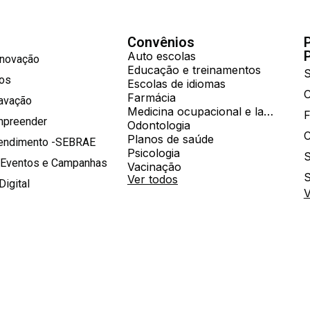
Convênios
Auto escolas
Inovação
Educação e treinamentos
S
hos
Escolas de idiomas
Farmácia
ravação
Medicina ocupacional e laboratorial
mpreender
Odontologia
Planos de saúde
tendimento -SEBRAE
Psicologia
S
 Eventos e Campanhas
Vacinação
S
Ver todos
Digital
V