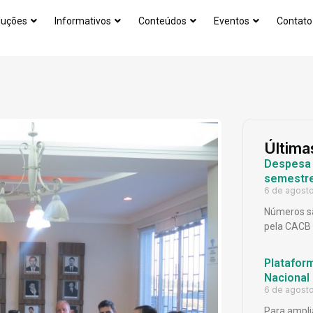
luções
Informativos
Conteúdos
Eventos
Contato
Última
Despesa p
semestr
6 de agost
Números sã
pela CACB
Platafor
Nacional
6 de agost
Para ampli