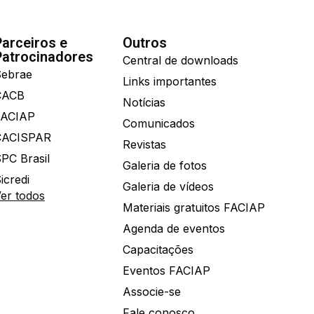
Parceiros e
Outros
Patrocinadores
Central de downloads
ebrae
Links importantes
CACB
Notícias
FACIAP
Comunicados
CACISPAR
Revistas
PC Brasil
Galeria de fotos
icredi
Galeria de vídeos
er todos
Materiais gratuitos FACIAP
Agenda de eventos
Capacitações
Eventos FACIAP
Associe-se
Fale conosco