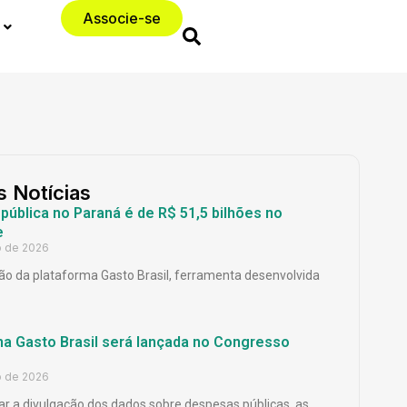
Associe-se
s Notícias
ública no Paraná é de R$ 51,5 bilhões no
e
o de 2026
o da plataforma Gasto Brasil, ferramenta desenvolvida
ma Gasto Brasil será lançada no Congresso
o de 2026
ar a divulgação dos dados sobre despesas públicas, as