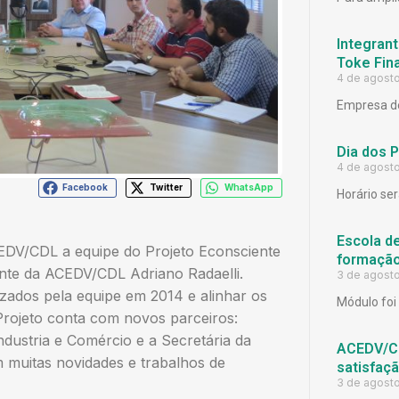
Integrant
Toke Fina
4 de agost
Empresa de
Dia dos 
4 de agost
Facebook
Twitter
WhatsApp
Horário ser
Escola d
CEDV/CDL a equipe do Projeto Econsciente
formação
ente da ACEDV/CDL Adriano Radaelli.
3 de agost
lizados pela equipe em 2014 e alinhar os
Módulo foi 
Projeto conta com novos parceiros:
ndustria e Comércio e a Secretária da
ACEDV/CD
 muitas novidades e trabalhos de
satisfaç
3 de agost