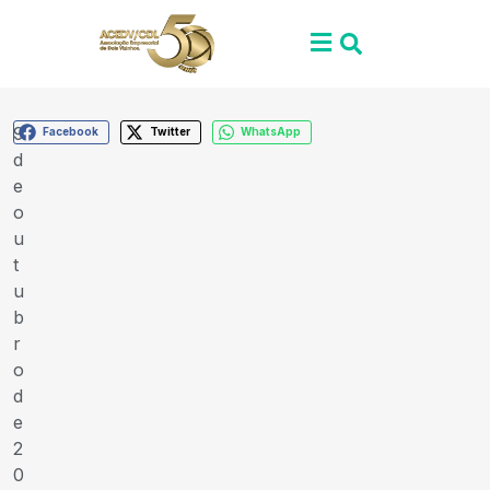
9
Facebook
Twitter
WhatsApp
d
e
o
u
t
u
b
r
o
d
e
2
0