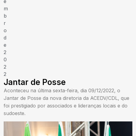
e
m
b
r
o
d
e
2
0
2
2
Jantar de Posse
Aconteceu na última sexta-feira, dia 09/12/2022, o
Jantar de Posse da nova diretoria da ACEDV/CDL, que
foi prestigiado por associados e lideranças locais e do
sudoeste.