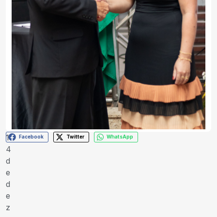
1
Facebook
Twitter
WhatsApp
4
d
e
d
e
z