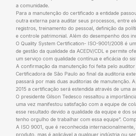
a comunidade.
Para a manutenção do certificado a entidade passou
outra externa para auditar seus processos, entre e
registros, treinamento do pessoal, definição da pol
e controle patrimonial. Além do desempenho dos in
O Quality System Certification- ISO-9001/2008 é um
de gestão da qualidade da ACEDV/CDL e permite of
um serviço com qualidade contínua e eficácia do si
A confirmação da manutenção foi feita pelo audito
Certificadora de São Paulo ao final da auditoria ext
passará por mais duas auditorias de manutenção. A
2015 a certificação será estendida através de uma au
O presidente Gilson Tedesco ressaltou a importânc
uma vez manifestou satisfação com a equipe de col
esse resultado devido a qualidade da equipe e dos 
tenho orgulho de trabalhar com essa equipe”. Comp
A ISO 9001, que é reconhecida internacionalmente
produto, mas é aplicável a qualquer indústria ou ser