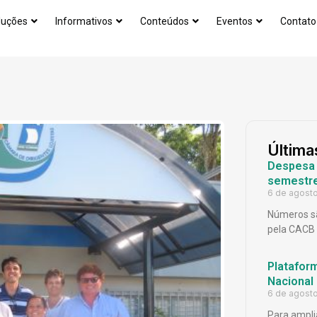
luções
Informativos
Conteúdos
Eventos
Contato
Última
Despesa p
semestr
6 de agost
Números sã
pela CACB
Platafor
Nacional
6 de agost
Para ampli