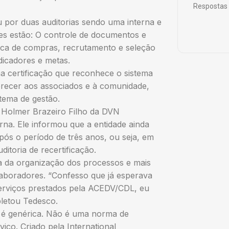
Respostas 
 por duas auditorias sendo uma interna e
les estão: O controle de documentos e
ítica de compras, recrutamento e seleção
dicadores e metas.
a certificação que reconhece o sistema
erecer aos associados e à comunidade,
stema de gestão.
r Holmer Brazeiro Filho da DVN
erna. Ele informou que a entidade ainda
pós o período de três anos, ou seja, em
ditoria de recertificação.
ia da organização dos processos e mais
aboradores. “Confesso que já esperava
serviços prestados pela ACEDV/CDL, eu
letou Tedesco.
, é genérica. Não é uma norma de
viço. Criado pela International