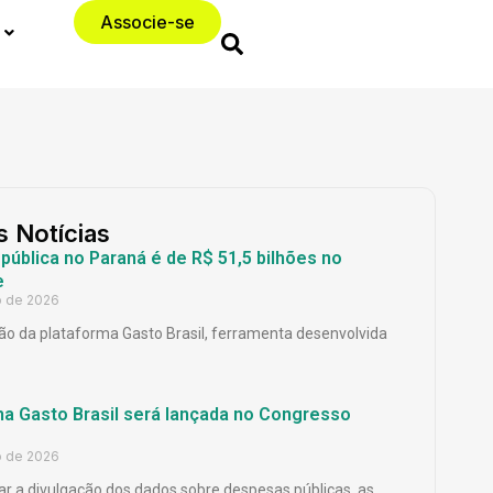
Associe-se
s Notícias
ública no Paraná é de R$ 51,5 bilhões no
e
o de 2026
o da plataforma Gasto Brasil, ferramenta desenvolvida
ma Gasto Brasil será lançada no Congresso
o de 2026
ar a divulgação dos dados sobre despesas públicas, as