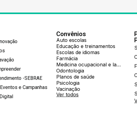
Convênios
Auto escolas
Inovação
Educação e treinamentos
S
hos
Escolas de idiomas
Farmácia
ravação
Medicina ocupacional e laboratorial
mpreender
Odontologia
Planos de saúde
tendimento -SEBRAE
Psicologia
S
 Eventos e Campanhas
Vacinação
S
Ver todos
Digital
V