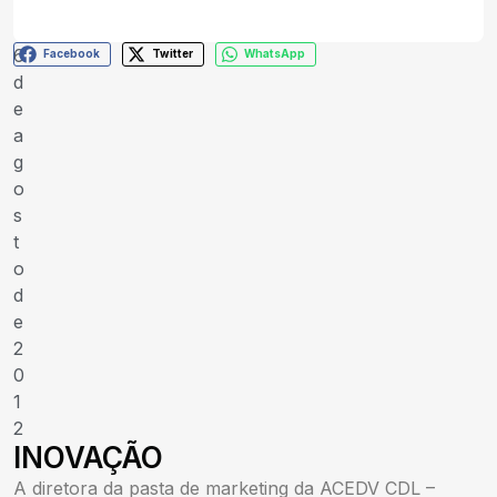
6
Facebook
Twitter
WhatsApp
d
e
a
g
o
s
t
o
d
e
2
0
1
2
INOVAÇÃO
A diretora da pasta de marketing da ACEDV CDL –