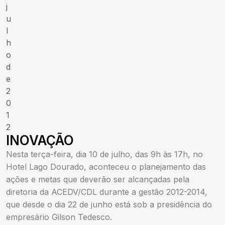
j
u
l
h
o
d
e
2
0
1
2
INOVAÇÃO
Nesta terça-feira, dia 10 de julho, das 9h às 17h, no
Hotel Lago Dourado, aconteceu o planejamento das
ações e metas que deverão ser alcançadas pela
diretoria da ACEDV/CDL durante a gestão 2012-2014,
que desde o dia 22 de junho está sob a presidência do
empresário Gilson Tedesco.