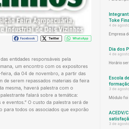
Integrant
Toke Fina
4 de agost
Empresa de
Facebook
Twitter
WhatsApp
Dia dos 
4 de agost
as entidades responsáveis pela
Horário ser
emana, um encontro com os expositores
feira, dia 04 de novembro, a partir das
Escola d
m de serem repassados materiais da feira
formação
 da mesma, haverá palestra com o
3 de agost
alestrante falará sobre a temática:
Módulo foi 
s e eventos.” O custo da palestra será de
to para todos os associados que exporão
ACEDV/CD
satisfaç
3 de agost