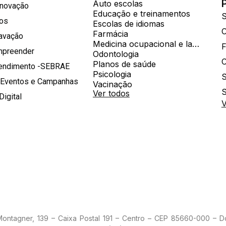
Auto escolas
Inovação
Educação e treinamentos
S
hos
Escolas de idiomas
Farmácia
ravação
Medicina ocupacional e laboratorial
mpreender
Odontologia
Planos de saúde
tendimento -SEBRAE
Psicologia
S
 Eventos e Campanhas
Vacinação
S
Ver todos
Digital
V
 Montagner, 139 – Caixa Postal 191 – Centro – CEP 85660-000 – 