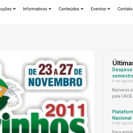
luções
Informativos
Conteúdos
Eventos
Contato
Última
Despesa p
semestr
6 de agost
Números sã
pela CACB
Platafor
Nacional
6 de agost
Para ampli