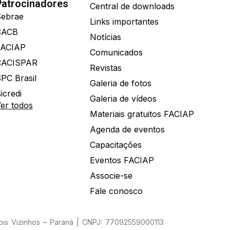
Patrocinadores
Central de downloads
ebrae
Links importantes
CACB
Notícias
FACIAP
Comunicados
CACISPAR
Revistas
PC Brasil
Galeria de fotos
icredi
Galeria de vídeos
er todos
Materiais gratuitos FACIAP
Agenda de eventos
Capacitações
Eventos FACIAP
Associe-se
Fale conosco
Dois Vizinhos – Paraná | CNPJ: 77092559000113