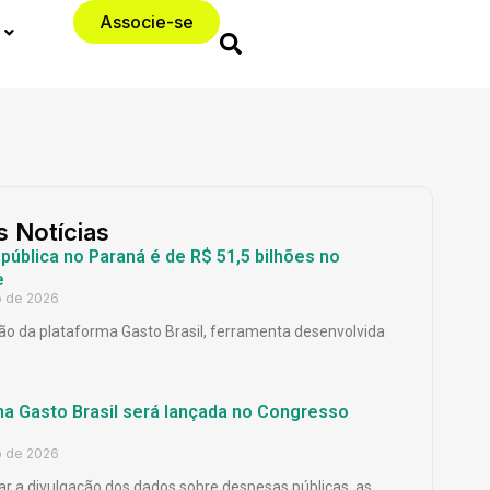
Associe-se
s Notícias
ública no Paraná é de R$ 51,5 bilhões no
e
o de 2026
o da plataforma Gasto Brasil, ferramenta desenvolvida
ma Gasto Brasil será lançada no Congresso
o de 2026
ar a divulgação dos dados sobre despesas públicas, as