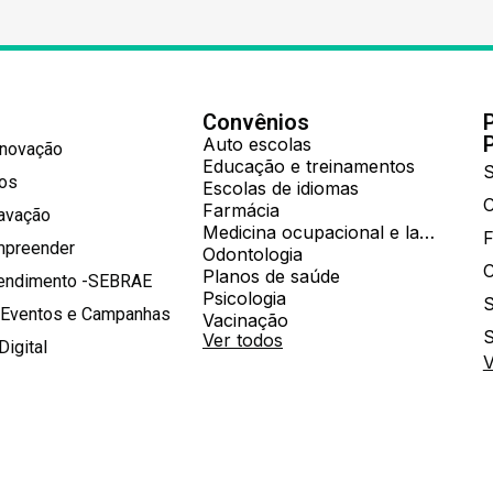
Convênios
Auto escolas
Inovação
Educação e treinamentos
S
hos
Escolas de idiomas
Farmácia
ravação
Medicina ocupacional e laboratorial
mpreender
Odontologia
Planos de saúde
tendimento -SEBRAE
Psicologia
S
 Eventos e Campanhas
Vacinação
S
Ver todos
Digital
V