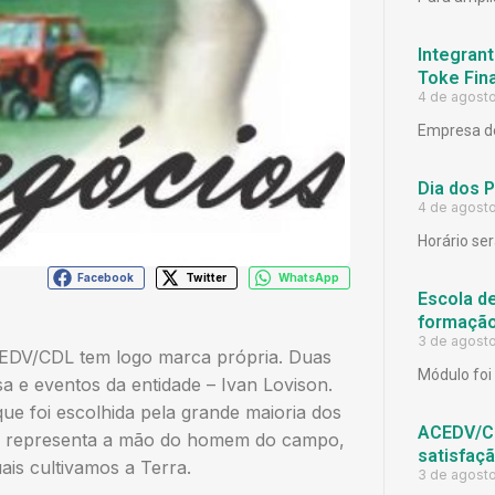
Integrant
Toke Fina
4 de agost
Empresa de
Dia dos 
4 de agost
Horário ser
Facebook
Twitter
WhatsApp
Escola d
formação
3 de agost
CEDV/CDL tem logo marca própria. Duas
Módulo foi 
a e eventos da entidade – Ivan Lovison.
e foi escolhida pela grande maioria dos
ACEDV/CD
Ela representa a mão do homem do campo,
satisfaç
is cultivamos a Terra.
3 de agost