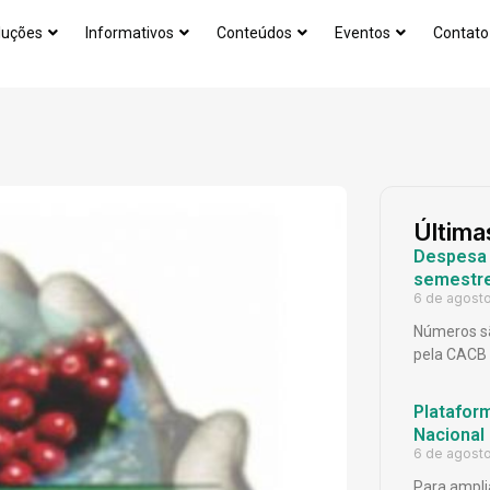
luções
Informativos
Conteúdos
Eventos
Contato
Última
Despesa p
semestr
6 de agost
Números sã
pela CACB
Platafor
Nacional
6 de agost
Para ampli