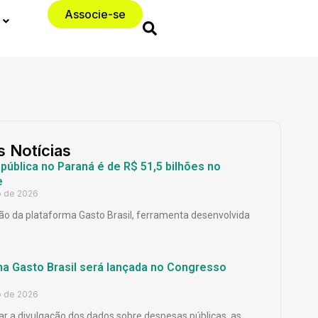
Associe-se
s Notícias
ública no Paraná é de R$ 51,5 bilhões no
e
o de 2026
o da plataforma Gasto Brasil, ferramenta desenvolvida
ma Gasto Brasil será lançada no Congresso
o de 2026
ar a divulgação dos dados sobre despesas públicas, as