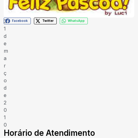
3
Facebook
Twitter
WhatsApp
1
d
e
m
a
r
ç
o
d
e
2
0
1
0
Horário de Atendimento