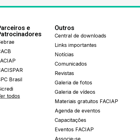
Parceiros e
Outros
Patrocinadores
Central de downloads
ebrae
Links importantes
CACB
Notícias
FACIAP
Comunicados
CACISPAR
Revistas
PC Brasil
Galeria de fotos
icredi
Galeria de vídeos
er todos
Materiais gratuitos FACIAP
Agenda de eventos
Capacitações
Eventos FACIAP
Associe-se