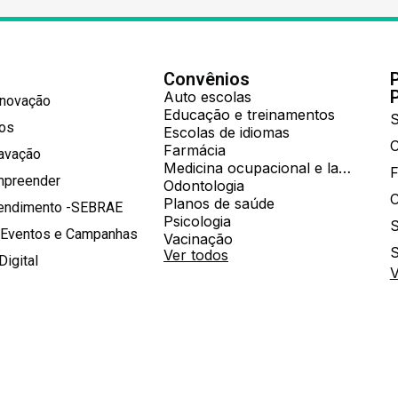
Convênios
Auto escolas
Inovação
Educação e treinamentos
S
hos
Escolas de idiomas
Farmácia
ravação
Medicina ocupacional e laboratorial
mpreender
Odontologia
Planos de saúde
tendimento -SEBRAE
Psicologia
S
 Eventos e Campanhas
Vacinação
S
Ver todos
Digital
V