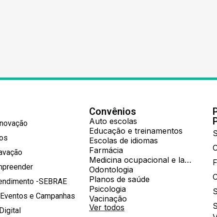
Convênios
Auto escolas
Inovação
Educação e treinamentos
S
hos
Escolas de idiomas
Farmácia
ravação
Medicina ocupacional e laboratorial
mpreender
Odontologia
Planos de saúde
tendimento -SEBRAE
Psicologia
S
 Eventos e Campanhas
Vacinação
S
Ver todos
Digital
V