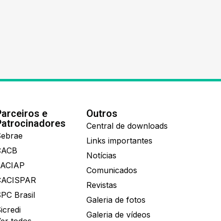
Parceiros e
Outros
Patrocinadores
Central de downloads
ebrae
Links importantes
CACB
Notícias
FACIAP
Comunicados
CACISPAR
Revistas
PC Brasil
Galeria de fotos
icredi
Galeria de vídeos
er todos