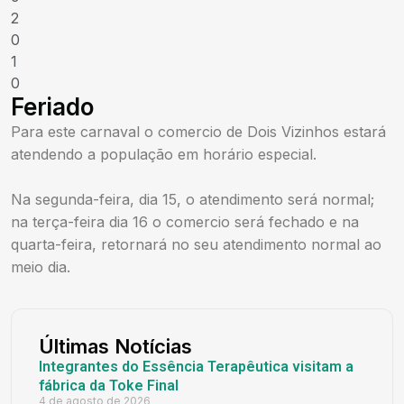
2
0
1
0
Feriado
Para este carnaval o comercio de Dois Vizinhos estará
atendendo a população em horário especial.
Na segunda-feira, dia 15, o atendimento será normal;
na terça-feira dia 16 o comercio será fechado e na
quarta-feira, retornará no seu atendimento normal ao
meio dia.
Últimas Notícias
Integrantes do Essência Terapêutica visitam a
fábrica da Toke Final
4 de agosto de 2026