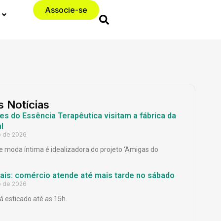
Associe-se
s Notícias
es do Essência Terapêutica visitam a fábrica da
l
o de 2026
 moda íntima é idealizadora do projeto ‘Amigas do
Pais: comércio atende até mais tarde no sábado
o de 2026
á esticado até as 15h.