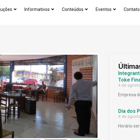
luções
Informativos
Conteúdos
Eventos
Contato
Última
Integrant
Toke Fina
4 de agost
Empresa de
Dia dos 
4 de agost
Horário ser