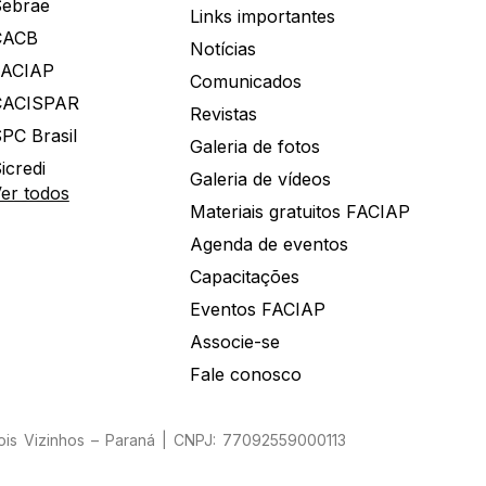
ebrae
Links importantes
CACB
Notícias
FACIAP
Comunicados
CACISPAR
Revistas
PC Brasil
Galeria de fotos
icredi
Galeria de vídeos
er todos
Materiais gratuitos FACIAP
Agenda de eventos
Capacitações
Eventos FACIAP
Associe-se
Fale conosco
Dois Vizinhos – Paraná | CNPJ: 77092559000113