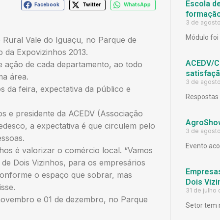
Escola d
Facebook
Twitter
WhatsApp
formação
3 de agost
Módulo foi 
e Rural Vale do Iguaçu, no Parque de
o da Expovizinhos 2013.
ACEDV/CD
e ação de cada departamento, ao todo
satisfaç
ma área.
3 de agost
 da feira, expectativa da público e
Respostas 
os e presidente da ACEDV (Associação
AgroShow
edesco, a expectativa é que circulem pelo
3 de agost
essoas.
Evento aco
nhos é valorizar o comércio local. “Vamos
 de Dois Vizinhos, para os empresários
Empresas
 conforme o espaço que sobrar, mas
Dois Viz
isse.
31 de julho
 novembro e 01 de dezembro, no Parque
Setor tem 