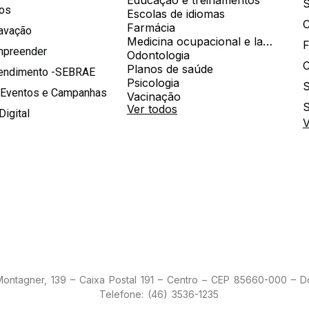
S
hos
Escolas de idiomas
Farmácia
ravação
Medicina ocupacional e laboratorial
mpreender
Odontologia
Planos de saúde
tendimento -SEBRAE
Psicologia
S
 Eventos e Campanhas
Vacinação
S
Ver todos
Digital
V
 Montagner, 139 – Caixa Postal 191 – Centro – CEP 85660-000 – 
Telefone: (46) 3536-1235