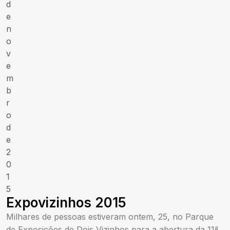
d
e
n
o
v
e
m
b
r
o
d
e
2
0
1
5
Expovizinhos 2015
Milhares de pessoas estiveram ontem, 25, no Parque
de Exposições de Dois Vizinhos para a abertura da 11ª