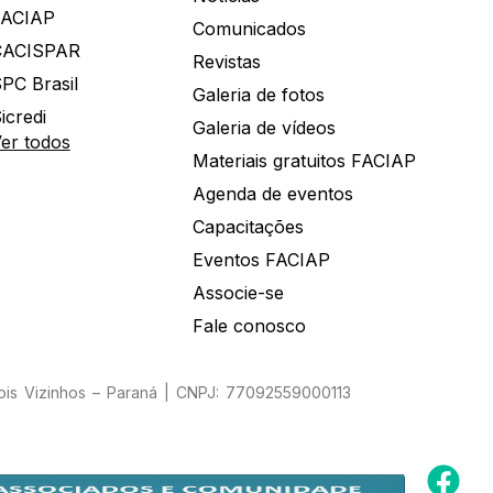
FACIAP
Comunicados
CACISPAR
Revistas
PC Brasil
Galeria de fotos
icredi
Galeria de vídeos
er todos
Materiais gratuitos FACIAP
Agenda de eventos
Capacitações
Eventos FACIAP
Associe-se
Fale conosco
Dois Vizinhos – Paraná | CNPJ: 77092559000113