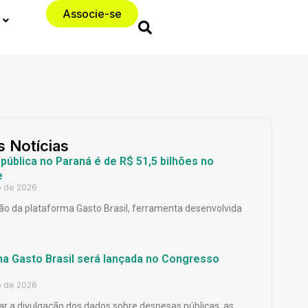
Associe-se
s Notícias
ública no Paraná é de R$ 51,5 bilhões no
e
o de 2026
o da plataforma Gasto Brasil, ferramenta desenvolvida
ma Gasto Brasil será lançada no Congresso
o de 2026
ar a divulgação dos dados sobre despesas públicas, as