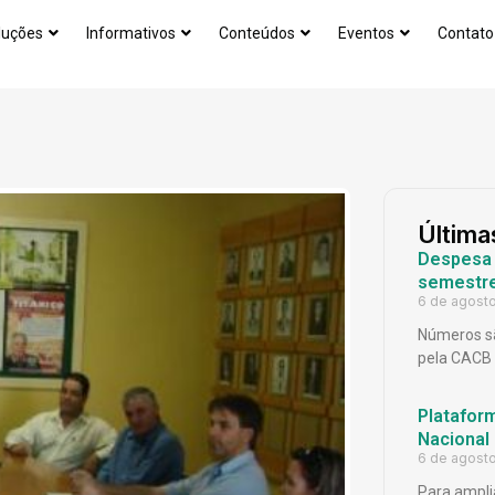
luções
Informativos
Conteúdos
Eventos
Contato
Última
Despesa p
semestr
6 de agost
Números sã
pela CACB
Platafor
Nacional
6 de agost
Para ampli