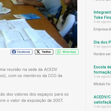
Integrant
Toke Fina
4 de agost
Empresa de
Dia dos 
4 de agost
Facebook
Twitter
WhatsApp
Horário ser
Escola d
s uma reunião na sede da ACEDV
formação
nhos), com os membros da CCO da
3 de agost
Módulo foi 
ição dos valores dos espaços para os
ACEDV/CD
re o valor da exposição de 2007.
satisfaç
3 de agost