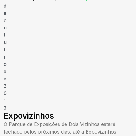
d
e
o
u
t
u
b
r
o
d
e
2
0
1
3
Expovizinhos
O Parque de Exposições de Dois Vizinhos estará
fechado pelos próximos dias, até a Expovizinhos.