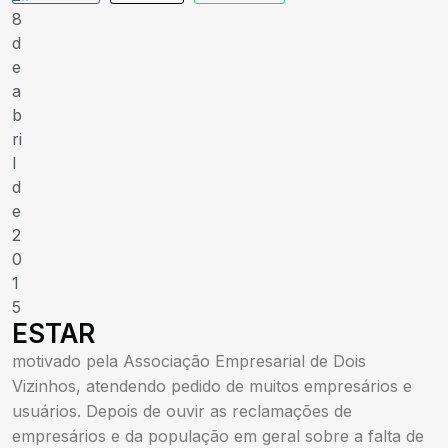
8
d
e
a
b
ri
l
d
e
2
0
1
5
ESTAR
motivado pela Associação Empresarial de Dois
Vizinhos, atendendo pedido de muitos empresários e
usuários. Depois de ouvir as reclamações de
empresários e da população em geral sobre a falta de