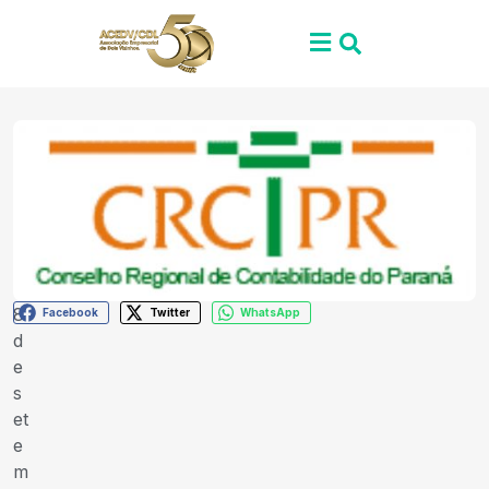
8
Facebook
Twitter
WhatsApp
d
e
s
et
e
m