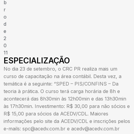
b
r
o
d
e
2
0
11
ESPECIALIZAÇÃO
No dia 23 de setembro, o CRC PR realiza mais um
curso de capacitação na área contábil. Desta vez, a
temática é a seguinte: “SPED – PIS/CONFINS – Da
teoria à prática. O curso terá carga horária de 8h e
acontecerá das 8h30min às 12h00min e das 13h30min
às 17h30min. Investimento: R$ 30,00 para não sócios e
R$ 15,00 para sócios da ACEDV/CDL. Maiores
informações pelo site da ACEDV/CDL e inscrições pelos
e-mails:
spc@acedv.com.br
e
acedv@acedv.com.br