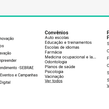
Convênios
Auto escolas
Inovação
Educação e treinamentos
S
hos
Escolas de idiomas
Farmácia
ravação
Medicina ocupacional e laboratorial
mpreender
Odontologia
Planos de saúde
tendimento -SEBRAE
Psicologia
S
 Eventos e Campanhas
Vacinação
S
Ver todos
Digital
V