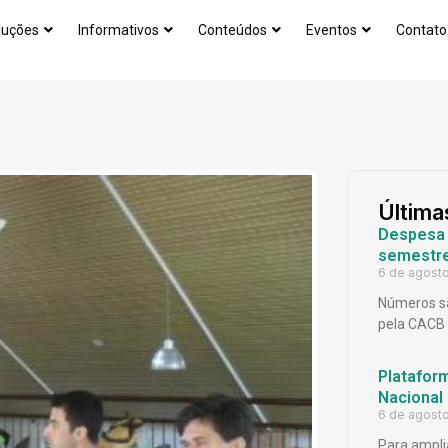
luções
Informativos
Conteúdos
Eventos
Contato
Última
Despesa p
semestr
6 de agost
Números sã
pela CACB
Platafor
Nacional
6 de agost
Para ampli