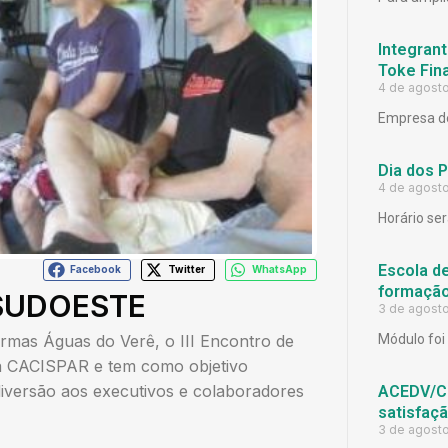
Integrant
Toke Fina
4 de agost
Empresa de
Dia dos 
4 de agost
Horário ser
Escola d
Facebook
Twitter
WhatsApp
formação
SUDOESTE
3 de agost
rmas Águas do Verê, o III Encontro de
Módulo foi 
la CACISPAR e tem como objetivo
iversão aos executivos e colaboradores
ACEDV/CD
satisfaç
3 de agost