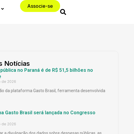
Associe-se
s Notícias
ública no Paraná é de R$ 51,5 bilhões no
e
o de 2026
o da plataforma Gasto Brasil, ferramenta desenvolvida
ma Gasto Brasil será lançada no Congresso
o de 2026
ar a divulgação dos dados sobre despesas públicas, as