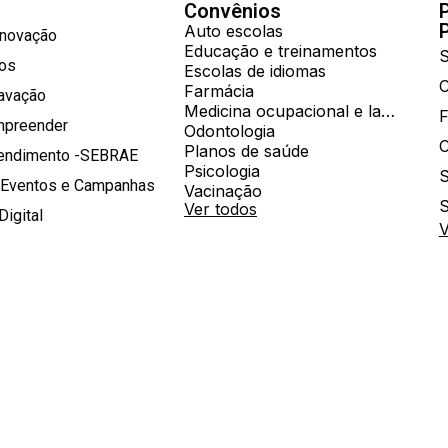
Convênios
Auto escolas
Inovação
Educação e treinamentos
S
hos
Escolas de idiomas
Farmácia
ravação
Medicina ocupacional e laboratorial
mpreender
Odontologia
Planos de saúde
tendimento -SEBRAE
Psicologia
S
 Eventos e Campanhas
Vacinação
S
Ver todos
Digital
V