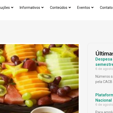
luções
Informativos
Conteúdos
Eventos
Contato
Última
Despesa p
semestr
6 de agost
Números sã
pela CACB
Platafor
Nacional
6 de agost
Para ampli