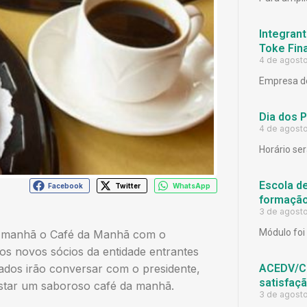
Integrant
Toke Fina
4 de agost
Empresa de
Dia dos 
4 de agost
Horário ser
Escola d
Facebook
Twitter
WhatsApp
formação
3 de agost
Módulo foi 
da manhã o Café da Manhã com o
os novos sócios da entidade entrantes
ACEDV/CD
ados irão conversar com o presidente,
satisfaç
ustar um saboroso café da manhã.
3 de agost