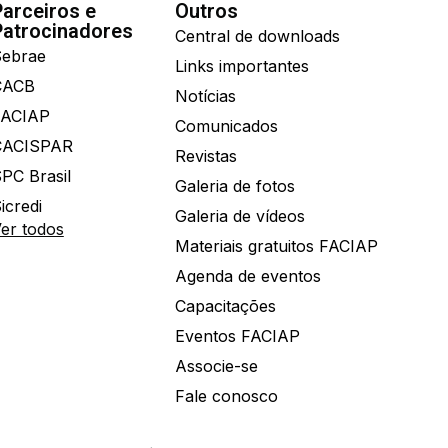
Parceiros e
Outros
Patrocinadores
Central de downloads
ebrae
Links importantes
CACB
Notícias
FACIAP
Comunicados
CACISPAR
Revistas
PC Brasil
Galeria de fotos
icredi
Galeria de vídeos
er todos
Materiais gratuitos FACIAP
Agenda de eventos
Capacitações
Eventos FACIAP
Associe-se
Fale conosco