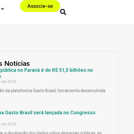
Associe-se
s Notícias
ública no Paraná é de R$ 51,5 bilhões no
e
o de 2026
o da plataforma Gasto Brasil, ferramenta desenvolvida
ma Gasto Brasil será lançada no Congresso
o de 2026
ar a divulgação dos dados sobre despesas públicas, as