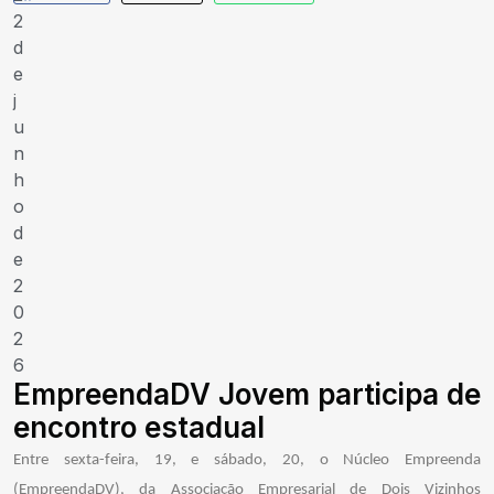
2
d
e
j
u
n
h
o
d
e
2
0
2
6
EmpreendaDV Jovem participa de
encontro estadual
Entre sexta-feira, 19, e sábado, 20, o Núcleo Empreenda
(EmpreendaDV), da Associação Empresarial de Dois Vizinhos