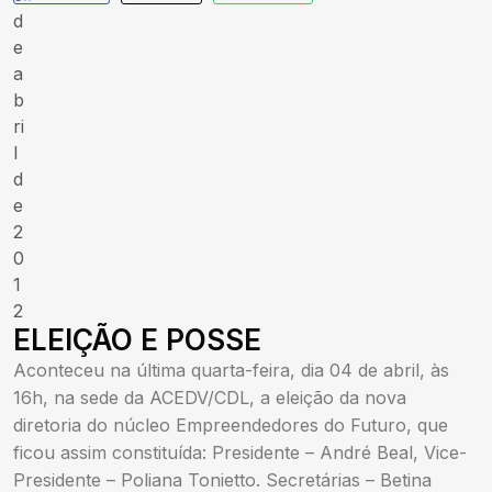
d
e
a
b
ri
l
d
e
2
0
1
2
ELEIÇÃO E POSSE
Aconteceu na última quarta-feira, dia 04 de abril, às
16h, na sede da ACEDV/CDL, a eleição da nova
diretoria do núcleo Empreendedores do Futuro, que
ficou assim constituída: Presidente – André Beal, Vice-
Presidente – Poliana Tonietto. Secretárias – Betina