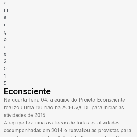
e
m
a
r
ç
o
d
e
2
0
1
5
Econsciente
Na quarta-feira,04, a equipe do Projeto Econsciente
realizou uma reunião na ACEDV/CDL para iniciar as
atividades de 2015.
A equipe fez uma avaliação de todas as atividades
desempenhadas em 2014 e reavaliou as previstas para