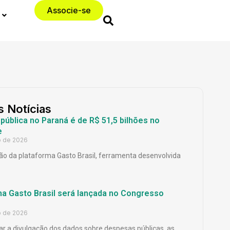
Associe-se
s Notícias
ública no Paraná é de R$ 51,5 bilhões no
e
o de 2026
o da plataforma Gasto Brasil, ferramenta desenvolvida
ma Gasto Brasil será lançada no Congresso
o de 2026
ar a divulgação dos dados sobre despesas públicas, as