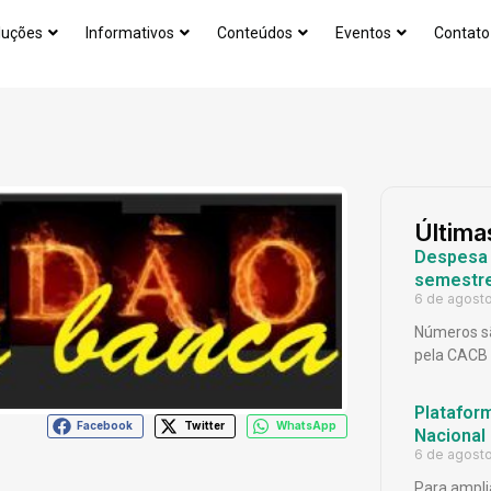
luções
Informativos
Conteúdos
Eventos
Contato
Última
Despesa p
semestr
6 de agost
Números sã
pela CACB
Platafor
Facebook
Twitter
WhatsApp
Nacional
6 de agost
Para ampli