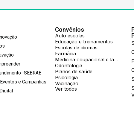
Convênios
Auto escolas
Inovação
Educação e treinamentos
S
hos
Escolas de idiomas
Farmácia
ravação
Medicina ocupacional e laboratorial
mpreender
Odontologia
Planos de saúde
tendimento -SEBRAE
Psicologia
S
 Eventos e Campanhas
Vacinação
S
Ver todos
Digital
V