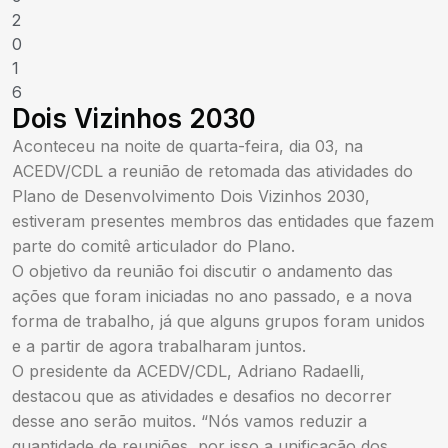
2
0
1
6
Dois Vizinhos 2030
Aconteceu na noite de quarta-feira, dia 03, na
ACEDV/CDL a reunião de retomada das atividades do
Plano de Desenvolvimento Dois Vizinhos 2030,
estiveram presentes membros das entidades que fazem
parte do comitê articulador do Plano.
O objetivo da reunião foi discutir o andamento das
ações que foram iniciadas no ano passado, e a nova
forma de trabalho, já que alguns grupos foram unidos
e a partir de agora trabalharam juntos.
O presidente da ACEDV/CDL, Adriano Radaelli,
destacou que as atividades e desafios no decorrer
desse ano serão muitos. “Nós vamos reduzir a
quantidade de reuniões, por isso a unificação dos