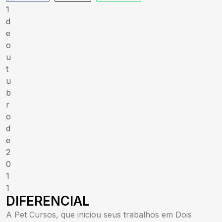
1
d
e
o
u
t
u
b
r
o
d
e
2
0
1
1
DIFERENCIAL
A Pet Cursos, que iniciou seus trabalhos em Dois