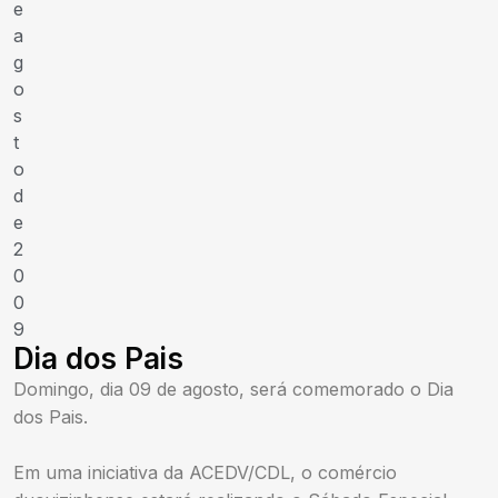
e
a
g
o
s
t
o
d
e
2
0
0
9
Dia dos Pais
Domingo, dia 09 de agosto, será comemorado o Dia
dos Pais.
Em uma iniciativa da ACEDV/CDL, o comércio