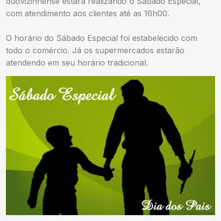
duovizinhense estará realizando o Sábado Especial,
com atendimento aos clientes até as 16h00.
O horário do Sábado Especial foi estabelecido com
todo o comércio. Já os supermercados estarão
atendendo em seu horário tradicional.