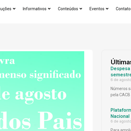
luções
Informativos
Conteúdos
Eventos
Contato
Última
Despesa p
semestr
6 de agost
Números sã
pela CACB
Platafor
Nacional
6 de agost
Para ampli