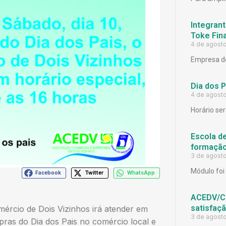
Integrant
Toke Fina
4 de agost
Empresa de
Dia dos 
4 de agost
Horário ser
Escola d
formação
3 de agost
Módulo foi 
Facebook
Twitter
WhatsApp
ACEDV/CD
satisfaç
mércio de Dois Vizinhos irá atender em
3 de agost
pras do Dia dos Pais no comércio local e