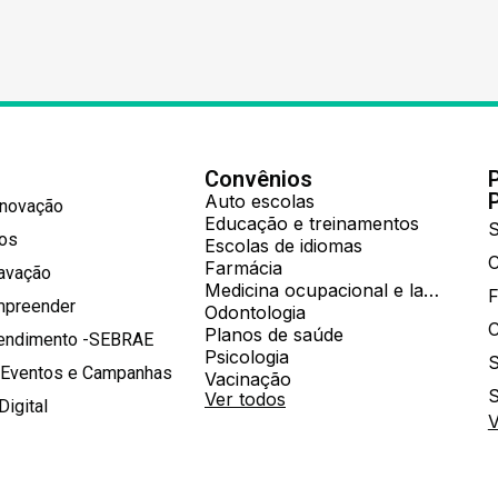
Convênios
Auto escolas
Inovação
Educação e treinamentos
S
hos
Escolas de idiomas
Farmácia
ravação
Medicina ocupacional e laboratorial
mpreender
Odontologia
Planos de saúde
tendimento -SEBRAE
Psicologia
S
 Eventos e Campanhas
Vacinação
S
Ver todos
Digital
V