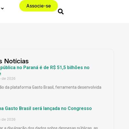
Associe-se
s Notícias
ública no Paraná é de R$ 51,5 bilhões no
e
o de 2026
o da plataforma Gasto Brasil, ferramenta desenvolvida
ma Gasto Brasil será lançada no Congresso
o de 2026
ar a divulgação dos dados sobre despesas públicas, as