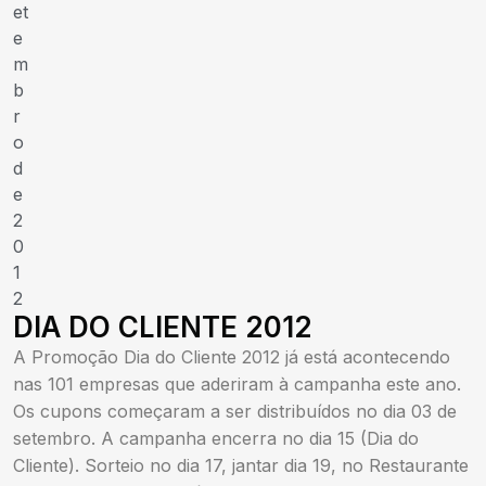
et
e
m
b
r
o
d
e
2
0
1
2
DIA DO CLIENTE 2012
A Promoção Dia do Cliente 2012 já está acontecendo
nas 101 empresas que aderiram à campanha este ano.
Os cupons começaram a ser distribuídos no dia 03 de
setembro. A campanha encerra no dia 15 (Dia do
Cliente). Sorteio no dia 17, jantar dia 19, no Restaurante