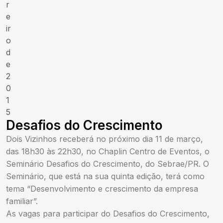
r
e
ir
o
d
e
2
0
1
5
Desafios do Crescimento
Dois Vizinhos receberá no próximo dia 11 de março,
das 18h30 às 22h30, no Chaplin Centro de Eventos, o
Seminário Desafios do Crescimento, do Sebrae/PR. O
Seminário, que está na sua quinta edição, terá como
tema “Desenvolvimento e crescimento da empresa
familiar”.
As vagas para participar do Desafios do Crescimento,