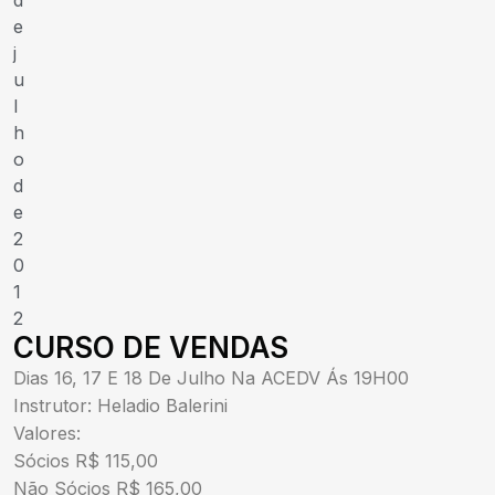
d
e
j
u
l
h
o
d
e
2
0
1
2
CURSO DE VENDAS
Dias 16, 17 E 18 De Julho Na ACEDV Ás 19H00
Instrutor: Heladio Balerini
Valores:
Sócios R$ 115,00
Não Sócios R$ 165,00