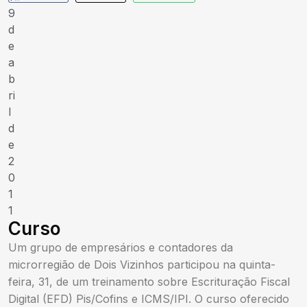
9
d
e
a
b
ri
l
d
e
2
0
1
1
Curso
Um grupo de empresários e contadores da
microrregião de Dois Vizinhos participou na quinta-
feira, 31, de um treinamento sobre Escrituração Fiscal
Digital (EFD) Pis/Cofins e ICMS/IPI. O curso oferecido