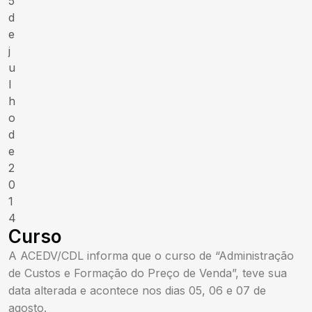
5
d
e
j
u
l
h
o
d
e
2
0
1
4
Curso
A ACEDV/CDL informa que o curso de “Administração
de Custos e Formação do Preço de Venda”, teve sua
data alterada e acontece nos dias 05, 06 e 07 de
agosto.