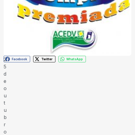
2
Facebook
Twitter
WhatsApp
5
d
e
o
u
t
u
b
r
o