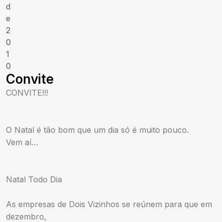
d
e
2
0
1
0
Convite
CONVITE!!!
O Natal é tão bom que um dia só é muito pouco.
Vem aí…
Natal Todo Dia
As empresas de Dois Vizinhos se reúnem para que em
dezembro,