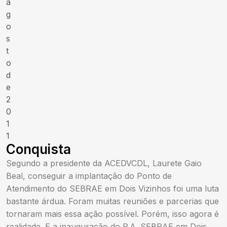
a
g
o
s
t
o
d
e
2
0
1
1
Conquista
Segundo a presidente da ACEDVCDL, Laurete Gaio
Beal, conseguir a implantação do Ponto de
Atendimento do SEBRAE em Dois Vizinhos foi uma luta
bastante árdua. Foram muitas reuniões e parcerias que
tornaram mais essa ação possível. Porém, isso agora é
realidade. E a inauguração do P.A. SEBRAE em Dois