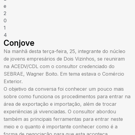
e
2
0
1
4
Conjove
Na manhã desta terça-feira, 25, integrante do núcleo
de jovens empresários de Dois Vizinhos, se reuniram
na ACEDV/CDL com o consultor credenciado do
SEBRAE, Wagner Boito. Em tema estava o Comércio
Exterior.
O objetivo da conversa foi conhecer um pouco mais
sobre como funciona os procedimentos para entrar na
área de exportação e importação, além de trocar
experiências já vivenciadas. O consultor abordou
também as principais ferramentas para entrar neste
meio e o quanto é importante conhecer como é a
forma de negociação para que esta aconteça.