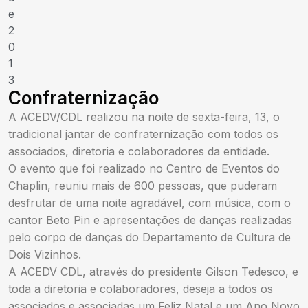
e
2
0
1
3
Confraternização
A ACEDV/CDL realizou na noite de sexta-feira, 13, o
tradicional jantar de confraternização com todos os
associados, diretoria e colaboradores da entidade.
O evento que foi realizado no Centro de Eventos do
Chaplin, reuniu mais de 600 pessoas, que puderam
desfrutar de uma noite agradável, com música, com o
cantor Beto Pin e apresentações de danças realizadas
pelo corpo de danças do Departamento de Cultura de
Dois Vizinhos.
A ACEDV CDL, através do presidente Gilson Tedesco, e
toda a diretoria e colaboradores, deseja a todos os
associados e associadas um Feliz Natal e um Ano Novo