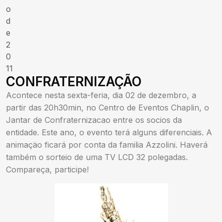
o
d
e
2
0
11
CONFRATERNIZAÇÃO
Acontece nesta sexta-feria, dia 02 de dezembro, a
partir das 20h30min, no Centro de Eventos Chaplin, o
Jantar de Confraternizacao entre os socios da
entidade. Este ano, o evento terá alguns diferenciais. A
animaçäo ficará por conta da familia Azzolini. Haverá
também o sorteio de uma TV LCD 32 polegadas.
Compareça, participe!