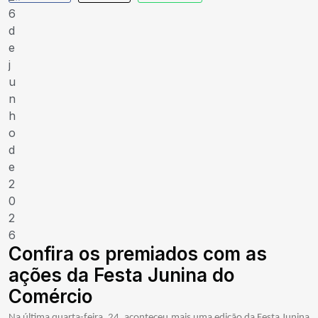
6
d
e
j
u
n
h
o
d
e
2
0
2
6
Confira os premiados com as
ações da Festa Junina do
Comércio
Na última quarta-feira, 24, aconteceu mais uma edição da Festa Junina