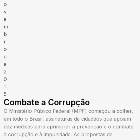
o
v
e
m
b
r
o
d
e
2
0
1
5
Combate a Corrupção
O Ministério Público Federal (MPF) começou a colher,
em todo o Brasil, assinaturas de cidadãos que apoiam
dez medidas para aprimorar a prevenção e o combate
à corrupção e à impunidade. As propostas de