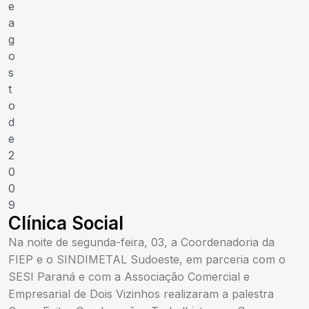
e
a
g
o
s
t
o
d
e
2
0
0
9
Clínica Social
Na noite de segunda-feira, 03, a Coordenadoria da
FIEP e o SINDIMETAL Sudoeste, em parceria com o
SESI Paraná e com a Associação Comercial e
Empresarial de Dois Vizinhos realizaram a palestra