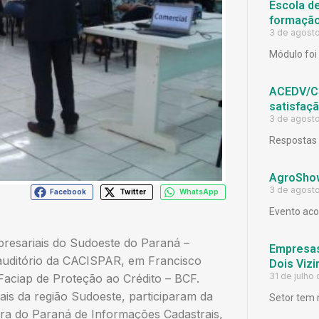
Escola d
formação
3 de agost
Módulo foi 
ACEDV/CD
satisfaç
3 de agost
Respostas 
AgroShow
3 de agost
Facebook
Twitter
WhatsApp
Evento aco
resariais do Sudoeste do Paraná –
Empresas
auditório da CACISPAR, em Francisco
Dois Viz
31 de julho
Faciap de Proteção ao Crédito – BCF.
is da região Sudoeste, participaram da
Setor tem 
ora do Paraná de Informações Cadastrais,