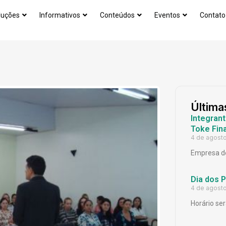
luções
Informativos
Conteúdos
Eventos
Contato
Última
Integrant
Toke Fina
4 de agost
Empresa de
Dia dos 
4 de agost
Horário ser