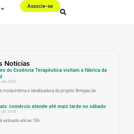
Associe-se
s Notícias
es do Essência Terapêutica visitam a fábrica da
l
o de 2026
 moda íntima é idealizadora do projeto ‘Amigas do
Pais: comércio atende até mais tarde no sábado
o de 2026
á esticado até as 15h.