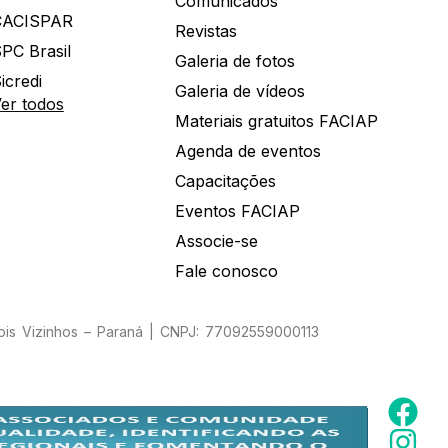
Comunicados
CACISPAR
Revistas
PC Brasil
Galeria de fotos
icredi
Galeria de vídeos
er todos
Materiais gratuitos FACIAP
Agenda de eventos
Capacitações
Eventos FACIAP
Associe-se
Fale conosco
Dois Vizinhos – Paraná | CNPJ: 77092559000113