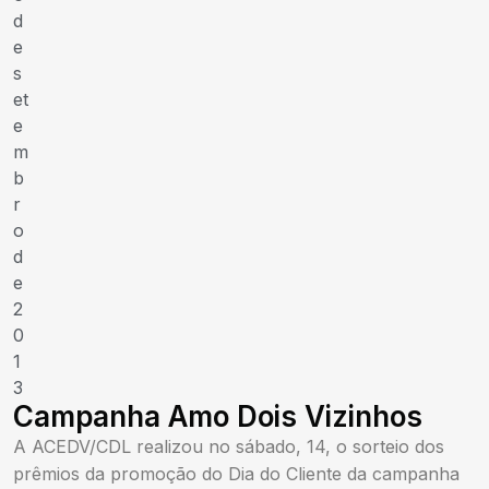
d
e
s
et
e
m
b
r
o
d
e
2
0
1
3
Campanha Amo Dois Vizinhos
A ACEDV/CDL realizou no sábado, 14, o sorteio dos
prêmios da promoção do Dia do Cliente da campanha