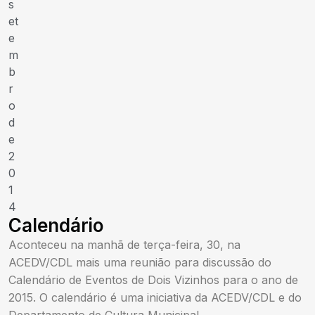
s
et
e
m
b
r
o
d
e
2
0
1
4
Calendário
Aconteceu na manhã de terça-feira, 30, na
ACEDV/CDL mais uma reunião para discussão do
Calendário de Eventos de Dois Vizinhos para o ano de
2015. O calendário é uma iniciativa da ACEDV/CDL e do