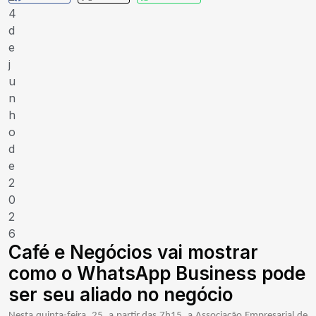
4
d
e
j
u
n
h
o
d
e
2
0
2
6
Café e Negócios vai mostrar
como o WhatsApp Business pode
ser seu aliado no negócio
Nesta quinta-feira, 25, a partir das 7h15, a Associação Empresarial de