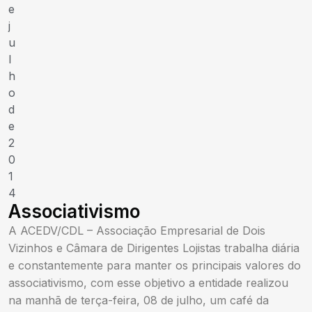
e
j
u
l
h
o
d
e
2
0
1
4
Associativismo
A ACEDV/CDL – Associação Empresarial de Dois
Vizinhos e Câmara de Dirigentes Lojistas trabalha diária
e constantemente para manter os principais valores do
associativismo, com esse objetivo a entidade realizou
na manhã de terça-feira, 08 de julho, um café da