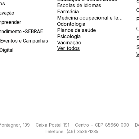
S
hos
Escolas de idiomas
Farmácia
ravação
Medicina ocupacional e laboratorial
mpreender
Odontologia
Planos de saúde
tendimento -SEBRAE
Psicologia
S
 Eventos e Campanhas
Vacinação
S
Ver todos
Digital
V
 Montagner, 139 – Caixa Postal 191 – Centro – CEP 85660-000 – 
Telefone: (46) 3536-1235