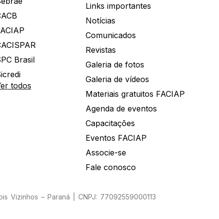
ebrae
Links importantes
CACB
Notícias
FACIAP
Comunicados
CACISPAR
Revistas
PC Brasil
Galeria de fotos
icredi
Galeria de vídeos
er todos
Materiais gratuitos FACIAP
Agenda de eventos
Capacitações
Eventos FACIAP
Associe-se
Fale conosco
Dois Vizinhos – Paraná | CNPJ: 77092559000113